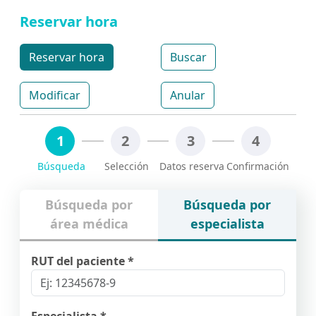
Reservar hora
Reservar hora
Buscar
Modificar
Anular
1
2
3
4
Búsqueda por
Búsqueda por
área médica
especialista
RUT del paciente *