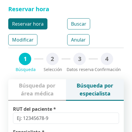
Reservar hora
Reservar hora
Buscar
Modificar
Anular
1
2
3
4
Búsqueda por
Búsqueda por
área médica
especialista
RUT del paciente *