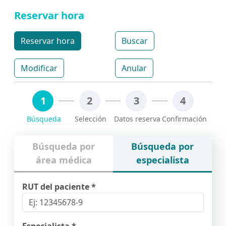
Reservar hora
Reservar hora
Buscar
Modificar
Anular
1
2
3
4
Búsqueda por
Búsqueda por
área médica
especialista
RUT del paciente *